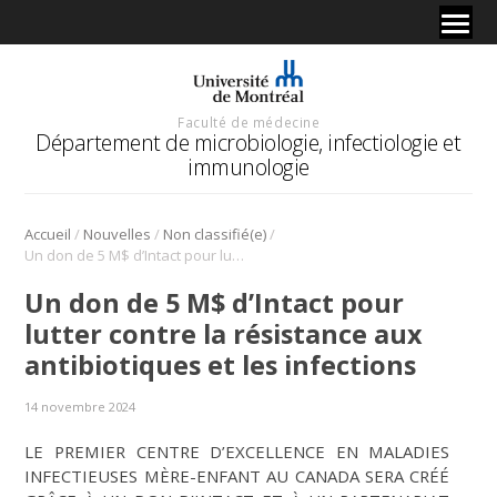
Faculté de médecine
Département de microbiologie, infectiologie et
immunologie
/
/
/
Accueil
Nouvelles
Non classifié(e)
Un don de 5 M$ d’Intact pour lutter contre la résistance aux antibiotiques et les infections
Un don de 5 M$ d’Intact pour
lutter contre la résistance aux
antibiotiques et les infections
14 novembre 2024
LE PREMIER CENTRE D’EXCELLENCE EN MALADIES
INFECTIEUSES MÈRE-ENFANT AU CANADA SERA CRÉÉ