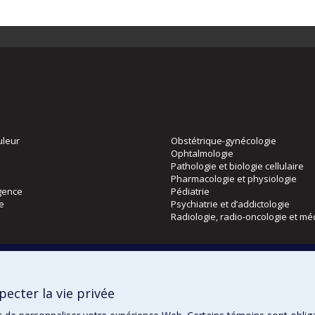
uleur
Obstétrique-gynécologie
Ophtalmologie
Pathologie et biologie cellulaire
Pharmacologie et physiologie
gence
Pédiatrie
ie
Psychiatrie et d’addictologie
Radiologie, radio-oncologie et mé
Directions
 physique
DPC
ecter la vie privée
CPASS
Éthique clinique