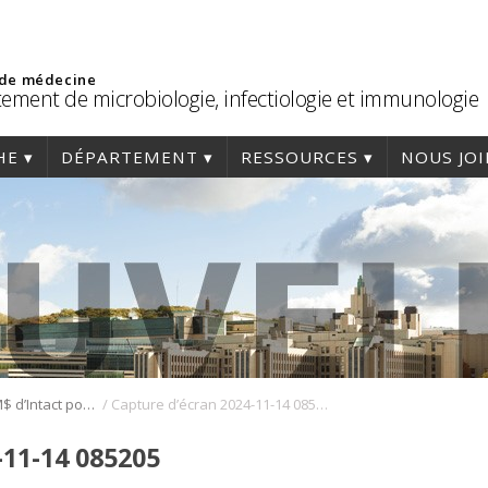
 de médecine
ement de microbiologie, infectiologie et immunologie
HE
DÉPARTEMENT
RESSOURCES
NOUS JO
/
Un don de 5 M$ d’Intact pour lutter contre la résistance aux antibiotiques et les infections
Capture d’écran 2024-11-14 085205
-11-14 085205