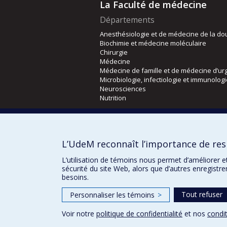
La Faculté de médecine
Départements
Anesthésiologie et de médecine de la do
Biochimie et médecine moléculaire
Chirurgie
Médecine
Médecine de famille et de médecine d’ur
Microbiologie, infectiologie et immunolog
Neurosciences
Nutrition
Écoles
Kinésiologie et des sciences de l’activité
L’UdeM reconnaît l’importance de resp
Orthophonie et audiologie
Réadaptation
L’utilisation de témoins nous permet d’améliorer e
sécurité du site Web, alors que d’autres enregistr
besoins.
Tout refuser
Personnaliser les témoins
>
Voir notre
politique de confidentialité
et nos
condit