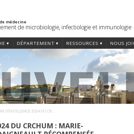
 de médecine
ement de microbiologie, infectiologie et immunologie
HE
DÉPARTEMENT
RESSOURCES
NOUS JO
PRIX D’EXCELLENCE 2024 DU CRCHUM : MARIE-CLAUDE BOURGEOIS-DAIGNEAULT RÉCOMPENSÉE PAR LE PRIX CONTRIBUTION À L’INSTITUTION
024 DU CRCHUM : MARIE-