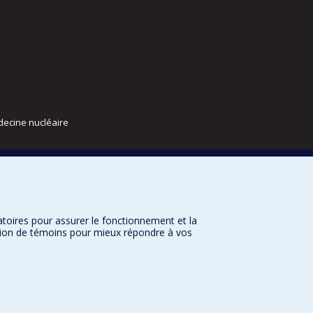
decine nucléaire
atoires pour assurer le fonctionnement et la
sation de témoins pour mieux répondre à vos
nditions d’utilisation
Paramètres des témoins