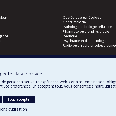
uleur
Obstétrique-gynécologie
Ophtalmologie
Pathologie et biologie cellulaire
Pharmacologie et physiologie
gence
Pédiatrie
ie
Psychiatrie et d’addictologie
Radiologie, radio-oncologie et mé
Directions
 physique
DPC
ecter la vie privée
CPASS
Éthique clinique
t de personnaliser votre expérience Web. Certains témoins sont oblig
ent vos préférences. En acceptant tout, vous consentez à notre utili
Tout accepter
Confidentialité
Co
ions d’utilisation
.