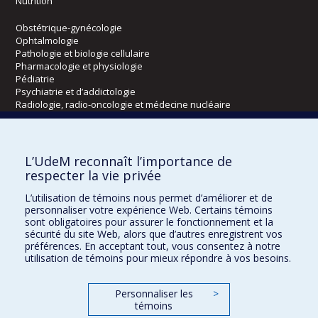
Nutrition
Obstétrique-gynécologie
Ophtalmologie
Pathologie et biologie cellulaire
Pharmacologie et physiologie
Pédiatrie
Psychiatrie et d’addictologie
Radiologie, radio-oncologie et médecine nucléaire
Écoles
L’UdeM reconnaît l’importance de
Kinésiologie et des sciences de l’activité physique
respecter la vie privée
Orthophonie et audiologie
L’utilisation de témoins nous permet d’améliorer et de
Réadaptation
personnaliser votre expérience Web. Certains témoins
sont obligatoires pour assurer le fonctionnement et la
Directions
sécurité du site Web, alors que d’autres enregistrent vos
préférences. En acceptant tout, vous consentez à notre
DPC
utilisation de témoins pour mieux répondre à vos besoins.
CPASS
Éthique clinique
Personnaliser les
>
témoins