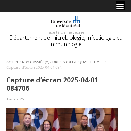
Faculté de médecine
Département de microbiologie, infectiologie et
immunologie
/
/
/
Accueil
Non classifié(e)
DRE CAROLINE QUACH THANH ET DRE CÉCILE TREMBLAY REÇOIVENT LA MÉDAILLE DU COURONNEMENT DU ROI CHARLES III
Capture d’écran 2025-04-01 084706
Capture d’écran 2025-04-01
084706
1 avril 2025