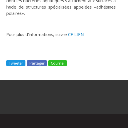
dont les bactéries aquatiques s’attachent aux surfaces à
l’aide de structures spécialisées appelées «adhésines
polaires».
Pour plus d’informations, suivre
CE LIEN
.
Tweeter
Partager
Courriel