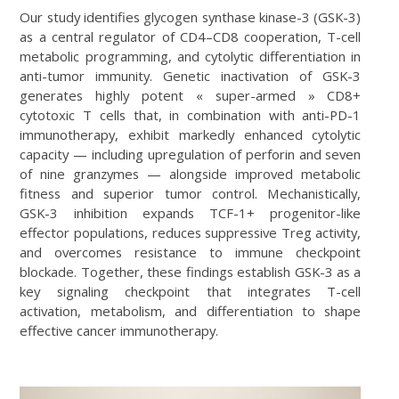
Our study identifies glycogen synthase kinase-3 (GSK-3)
as a central regulator of CD4–CD8 cooperation, T-cell
metabolic programming, and cytolytic differentiation in
anti-tumor immunity. Genetic inactivation of GSK-3
generates highly potent « super-armed » CD8+
cytotoxic T cells that, in combination with anti-PD-1
immunotherapy, exhibit markedly enhanced cytolytic
capacity — including upregulation of perforin and seven
of nine granzymes — alongside improved metabolic
fitness and superior tumor control. Mechanistically,
GSK-3 inhibition expands TCF-1+ progenitor-like
effector populations, reduces suppressive Treg activity,
and overcomes resistance to immune checkpoint
blockade. Together, these findings establish GSK-3 as a
key signaling checkpoint that integrates T-cell
activation, metabolism, and differentiation to shape
effective cancer immunotherapy.