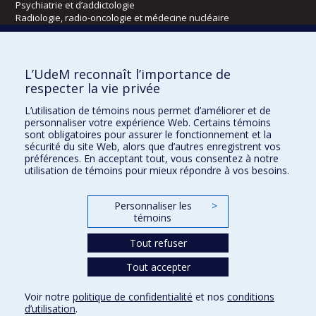
Psychiatrie et d’addictologie
Radiologie, radio-oncologie et médecine nucléaire
Écoles
L’UdeM reconnaît l’importance de
Kinésiologie et des sciences de l’activité physique
respecter la vie privée
Orthophonie et audiologie
L’utilisation de témoins nous permet d’améliorer et de
Réadaptation
personnaliser votre expérience Web. Certains témoins
sont obligatoires pour assurer le fonctionnement et la
Directions
sécurité du site Web, alors que d’autres enregistrent vos
préférences. En acceptant tout, vous consentez à notre
DPC
utilisation de témoins pour mieux répondre à vos besoins.
CPASS
Éthique clinique
Personnaliser les
>
témoins
Tout refuser
Tout accepter
Voir notre
politique de confidentialité
et nos
conditions
d’utilisation
.