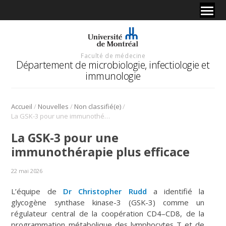
Faculté de médecine
Département de microbiologie, infectiologie et
immunologie
/
/
/
Accueil
Nouvelles
Non classifié(e)
La GSK-3 pour une immunothérapie plus efficace
La GSK-3 pour une
immunothérapie plus efficace
22 mai 2026
L’équipe de
Dr
Christopher Rudd
a identifié la
glycogène synthase kinase-3 (GSK-3) comme un
régulateur central de la coopération CD4–CD8, de la
programmation métabolique des lymphocytes T et de