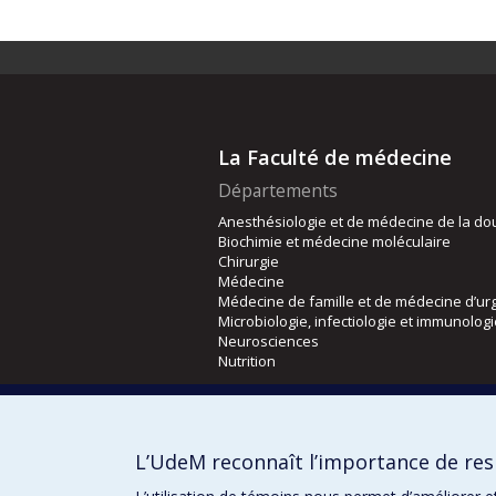
La Faculté de médecine
Départements
Anesthésiologie et de médecine de la do
Biochimie et médecine moléculaire
Chirurgie
Médecine
Médecine de famille et de médecine d’ur
Microbiologie, infectiologie et immunolog
Neurosciences
Nutrition
Écoles
Kinésiologie et des sciences de l’activité
L’UdeM reconnaît l’importance de resp
Orthophonie et audiologie
Réadaptation