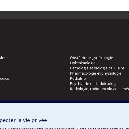
uleur
Obstétrique-gynécologie
Ophtalmologie
Pathologie et biologie cellulaire
Pharmacologie et physiologie
gence
Pédiatrie
ie
Psychiatrie et d’addictologie
Radiologie, radio-oncologie et mé
Directions
 physique
DPC
ecter la vie privée
CPASS
Éthique clinique