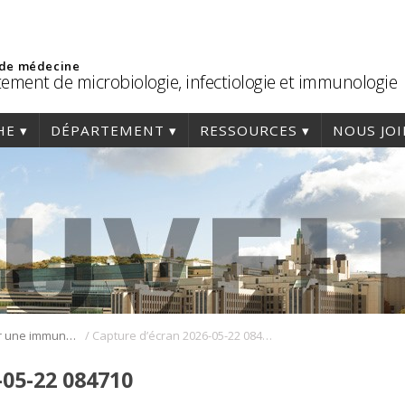
 de médecine
ement de microbiologie, infectiologie et immunologie
HE
DÉPARTEMENT
RESSOURCES
NOUS JO
/
La GSK-3 pour une immunothérapie plus efficace
Capture d’écran 2026-05-22 084710
-05-22 084710