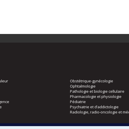
uleur
Obstétrique-gynécologie
Ophtalmologie
Pathologie et biologie cellulaire
Pharmacologie et physiologie
gence
Pédiatrie
ie
Psychiatrie et d’addictologie
Radiologie, radio-oncologie et mé