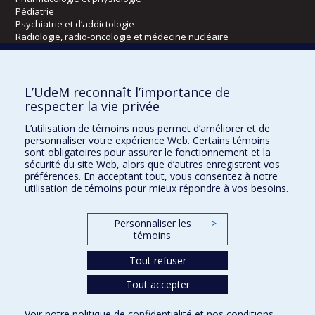
Pédiatrie
Psychiatrie et d’addictologie
Radiologie, radio-oncologie et médecine nucléaire
Écoles
L’UdeM reconnaît l’importance de
Kinésiologie et des sciences de l’activité physique
respecter la vie privée
Orthophonie et audiologie
L’utilisation de témoins nous permet d’améliorer et de
Réadaptation
personnaliser votre expérience Web. Certains témoins
sont obligatoires pour assurer le fonctionnement et la
Directions
sécurité du site Web, alors que d’autres enregistrent vos
préférences. En acceptant tout, vous consentez à notre
DPC
utilisation de témoins pour mieux répondre à vos besoins.
CPASS
Éthique clinique
Personnaliser les
>
témoins
Tout refuser
Tout accepter
Voir notre
politique de confidentialité
et nos
conditions