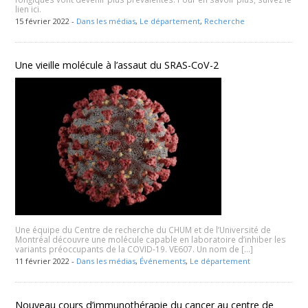
lien ici.
15 février 2022 -
Dans les médias
,
Le département
,
Recherche
Une vieille molécule à l’assaut du SRAS-CoV-2
Une équipe du Centre de recherche du CHUM et de l’Université de
Montréal découvre une molécule capable en laboratoire d’inhiber les
variants préoccupants de la COVID-19. VE607. Un nom de […]
11 février 2022 -
Dans les médias
,
Événements
,
Le département
Nouveau cours d’immunothérapie du cancer au centre de