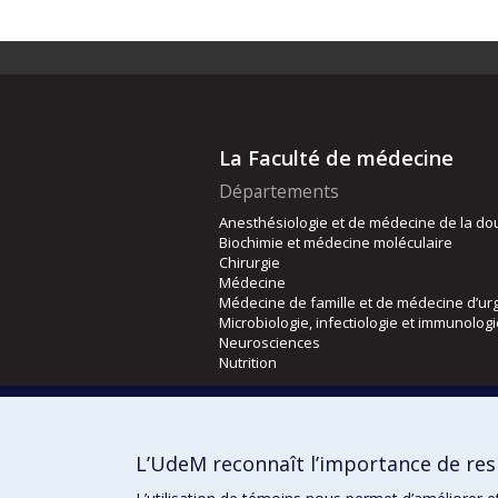
La Faculté de médecine
Départements
Anesthésiologie et de médecine de la do
Biochimie et médecine moléculaire
Chirurgie
Médecine
Médecine de famille et de médecine d’ur
Microbiologie, infectiologie et immunolog
Neurosciences
Nutrition
Écoles
Kinésiologie et des sciences de l’activité
L’UdeM reconnaît l’importance de resp
Orthophonie et audiologie
Réadaptation