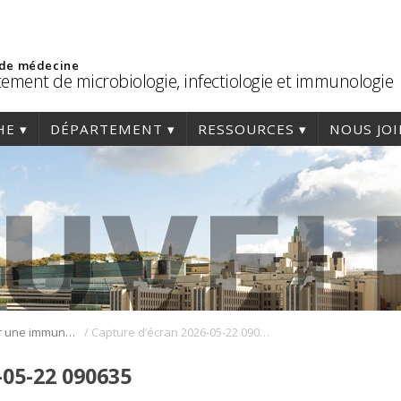
 de médecine
ement de microbiologie, infectiologie et immunologie
HE
DÉPARTEMENT
RESSOURCES
NOUS JO
/
La GSK-3 pour une immunothérapie plus efficace
Capture d’écran 2026-05-22 090635
-05-22 090635