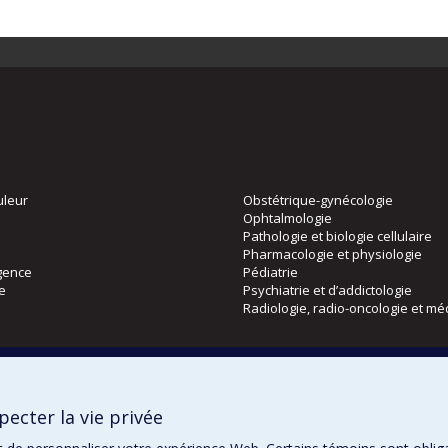
uleur
Obstétrique-gynécologie
Ophtalmologie
Pathologie et biologie cellulaire
Pharmacologie et physiologie
gence
Pédiatrie
ie
Psychiatrie et d’addictologie
Radiologie, radio-oncologie et mé
Directions
 physique
DPC
ecter la vie privée
CPASS
Éthique clinique