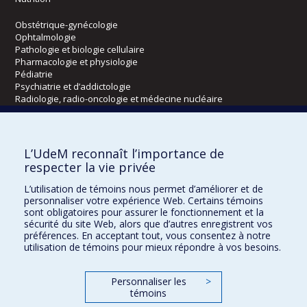
Obstétrique-gynécologie
Ophtalmologie
Pathologie et biologie cellulaire
Pharmacologie et physiologie
Pédiatrie
Psychiatrie et d’addictologie
Radiologie, radio-oncologie et médecine nucléaire
Écoles
L’UdeM reconnaît l’importance de
Kinésiologie et des sciences de l’activité physique
respecter la vie privée
Orthophonie et audiologie
L’utilisation de témoins nous permet d’améliorer et de
Réadaptation
personnaliser votre expérience Web. Certains témoins
sont obligatoires pour assurer le fonctionnement et la
Directions
sécurité du site Web, alors que d’autres enregistrent vos
préférences. En acceptant tout, vous consentez à notre
DPC
utilisation de témoins pour mieux répondre à vos besoins.
CPASS
Éthique clinique
Personnaliser les
>
témoins