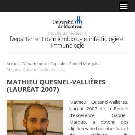
Faculté de médecine
Département de microbiologie, infectiologie et
immunologie
/
/
/
Accueil
Département
Capsules Gabriel-Marquis
Mathieu Quesnel-Vallières (Lauréat 2007)
MATHIEU QUESNEL-VALLIÈRES
(LAURÉAT 2007)
Mathieu Quesnel-Vallières,
lauréat 2007 de la Bourse
d’excellence Gabriel-
Marquis, a obtenu des
diplômes de baccalauréat et
de maîtrise du