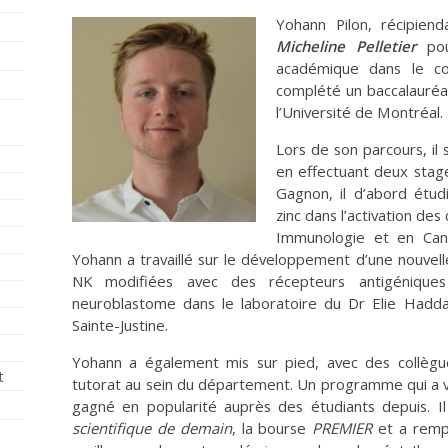
Yohann Pilon, récipien
Micheline Pelletier
pou
académique dans le 
complété un baccalauréa
l’Université de Montréal.
Lors de son parcours, il 
en effectuant deux stage
Gagnon, il d’abord étudi
zinc dans l’activation des
Immunologie et en Canc
Yohann a travaillé sur le développement d’une nouvel
NK modifiées avec des récepteurs antigéniques
neuroblastome dans le laboratoire du Dr Elie Had
Sainte-Justine.
Yohann a également mis sur pied, avec des collèg
t
tutorat au sein du département. Un programme qui a vu 
gagné en popularité auprès des étudiants depuis. I
scientifique de demain
, la bourse
PREMIER
et a remp