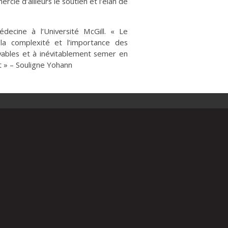
cie d’ailleurs le soutien et l’élan de
ecine à l’Université McGill. « Le
la complexité et l’importance des
yables et à inévitablement semer en
nt » – Souligne Yohann