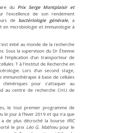
daire du
Prix Serge Montplaisir et
r l’excellence de son rendement
cours de
bactériologie générale
, a
t en microbiologie et immunologie à
s’est initié au monde de la recherche
s. Sous la supervision du Dr Étienne
é l’implication d’un transporteur de
 cellules T à l’Institut de Recherche en
érologie. Lors d’un second stage,
le immunothérapie à base de cellules
 chimériques pour s’attaquer au
dad au centre de recherche CHU de
ues, le tout premier programme de
le jour à l’hiver 2019 et qui n’a que
l a de plus décroché la bourse
IRIC
orté le prix
Léo G. Mathieu
pour le