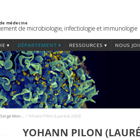
 de médecine
ement de microbiologie, infectiologie et immunologie
HE
DÉPARTEMENT
RESSOURCES
NOUS JO
/
Capsules – Prix Serge Montplaisir et Micheline Pelletier
Yohann Pilon (Lauréat 2020)
YOHANN PILON (LAURÉ