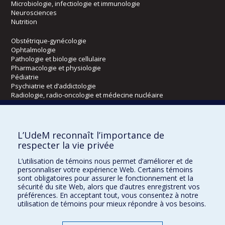
Microbiologie, infectiologie et immunologie
Neurosciences
Nutrition
Obstétrique-gynécologie
Ophtalmologie
Pathologie et biologie cellulaire
Pharmacologie et physiologie
Pédiatrie
Psychiatrie et d’addictologie
Radiologie, radio-oncologie et médecine nucléaire
Écoles
L’UdeM reconnaît l’importance de
Kinésiologie et des sciences de l’activité physique
respecter la vie privée
Orthophonie et audiologie
L’utilisation de témoins nous permet d’améliorer et de
Réadaptation
personnaliser votre expérience Web. Certains témoins
sont obligatoires pour assurer le fonctionnement et la
Directions
sécurité du site Web, alors que d’autres enregistrent vos
préférences. En acceptant tout, vous consentez à notre
DPC
utilisation de témoins pour mieux répondre à vos besoins.
CPASS
Éthique clinique