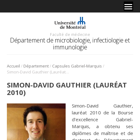
Faculté de médecine
Département de microbiologie, infectiologie et
immunologie
/
/
/
Accueil
Département
Capsules Gabriel-Marquis
Simon-David Gauthier (Lauréat 2010)
SIMON-DAVID GAUTHIER (LAURÉAT
2010)
Simon-David Gauthier,
lauréat 2010 de la Bourse
d’excellence Gabriel-
Marquis, a obtenu ses
diplômes de maîtrise et de
doctorat du Département