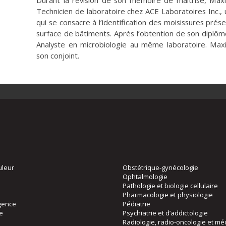
Durant la révision de son mémoire de maîtrise, 
Technicien de laboratoire chez ACE Laboratoires Inc.,
qui se consacre à l’identification des moisissures prése
surface de bâtiments. Après l’obtention de son diplô
Analyste en microbiologie au même laboratoire. Ma
son conjoint.
uleur
Obstétrique-gynécologie
Ophtalmologie
Pathologie et biologie cellulaire
Pharmacologie et physiologie
gence
Pédiatrie
ie
Psychiatrie et d’addictologie
Radiologie, radio-oncologie et mé