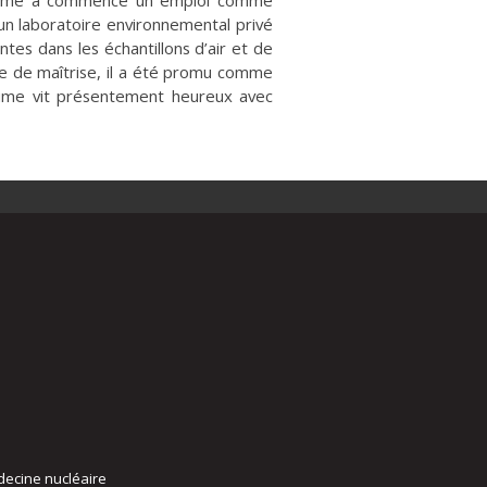
Maxime a commencé un emploi comme
 un laboratoire environnemental privé
ntes dans les échantillons d’air et de
me de maîtrise, il a été promu comme
xime vit présentement heureux avec
decine nucléaire