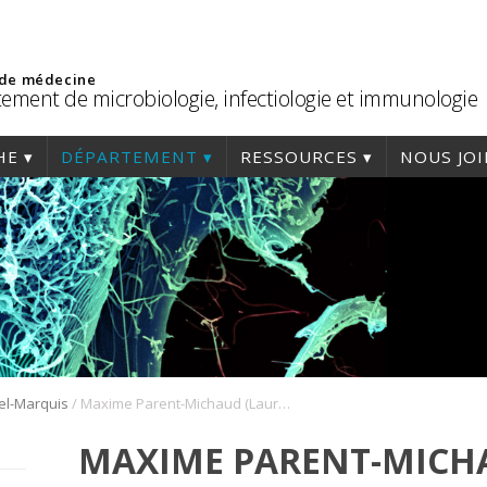
 de médecine
ement de microbiologie, infectiologie et immunologie
HE
DÉPARTEMENT
RESSOURCES
NOUS JO
/
el-Marquis
Maxime Parent-Michaud (Lauréat 2015)
MAXIME PARENT-MICH