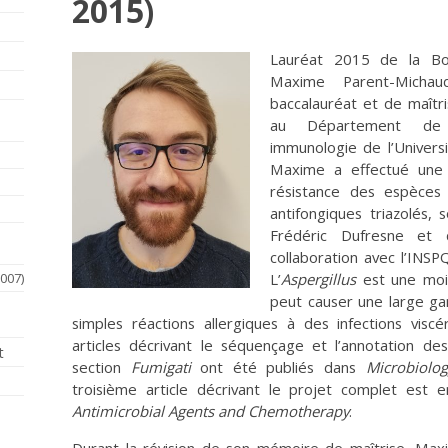
2015)
Lauréat 2015 de la Bou
Maxime Parent-Micha
baccalauréat et de maîtr
au Département de mi
immunologie de l’Univers
Maxime a effectué une
résistance des espèces 
antifongiques triazolés,
Frédéric Dufresne et
collaboration avec l’INSP
007)
L’
Aspergillus
est une mois
peut causer une large ga
simples réactions allergiques à des infections viscé
articles décrivant le séquençage et l’annotation 
t
section
Fumigati
ont été publiés dans
Microbiolo
troisième article décrivant le projet complet est 
Antimicrobial Agents and Chemotherapy
.