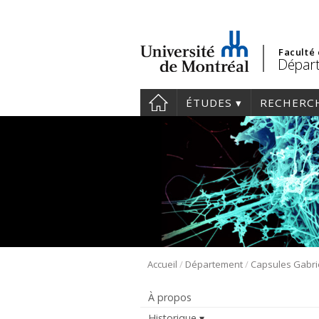
Faculté
Départ
ÉTUDES
RECHERC
/
/
Accueil
Département
Capsules Gabri
À propos
Historique