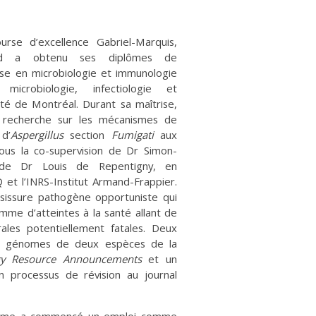
rse d’excellence Gabriel-Marquis,
ud a obtenu ses diplômes de
ise en microbiologie et immunologie
crobiologie, infectiologie et
ité de Montréal. Durant sa maîtrise,
 recherche sur les mécanismes de
d’
Aspergillus
section
Fumigati
aux
 sous la co-supervision de Dr Simon-
 de Dr Louis de Repentigny, en
Q et l’INRS-Institut Armand-Frappier.
issure pathogène opportuniste qui
mme d’atteintes à la santé allant de
rales potentiellement fatales. Deux
des génomes de deux espèces de la
gy Resource Announcements
et un
en processus de révision au journal