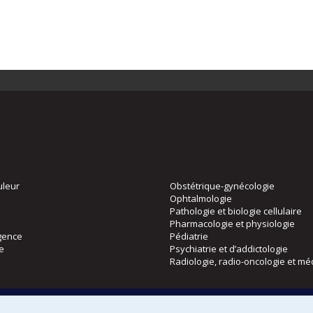
uleur
Obstétrique-gynécologie
Ophtalmologie
Pathologie et biologie cellulaire
Pharmacologie et physiologie
gence
Pédiatrie
ie
Psychiatrie et d’addictologie
Radiologie, radio-oncologie et mé
Directions