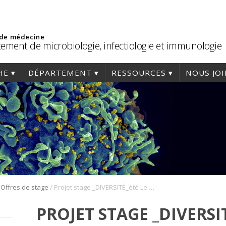
 de médecine
ement de microbiologie, infectiologie et immunologie
HE
DÉPARTEMENT
RESSOURCES
NOUS JO
/
/
Offres de stage
Projet stage _DIVERSITÉ_été Le Roux lab
PROJET STAGE _DIVERSI