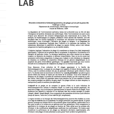
LAB
t