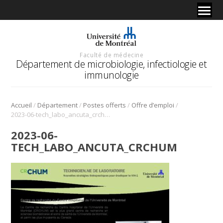
Faculté de médecine
Département de microbiologie, infectiologie et
immunologie
/
/
/
/
Accueil
Département
Postes offerts
Offre d’emploi
2023-06-tech_labo_ancuta_crchum
2023-06-
TECH_LABO_ANCUTA_CRCHUM