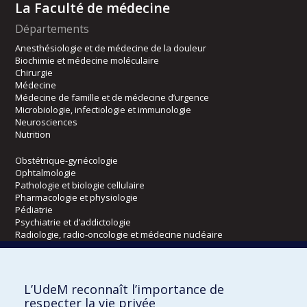
La Faculté de médecine
Départements
Anesthésiologie et de médecine de la douleur
Biochimie et médecine moléculaire
Chirurgie
Médecine
Médecine de famille et de médecine d’urgence
Microbiologie, infectiologie et immunologie
Neurosciences
Nutrition
Obstétrique-gynécologie
Ophtalmologie
Pathologie et biologie cellulaire
Pharmacologie et physiologie
Pédiatrie
Psychiatrie et d’addictologie
Radiologie, radio-oncologie et médecine nucléaire
Écoles
L’UdeM reconnaît l’importance de
Kinésiologie et des sciences de l’activité physique
respecter la vie privée